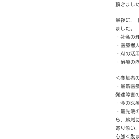
頂きまし
最後に、
ました。
・社会の
・医療者
・AIの活
・治療の
＜参加者
・最新医
発達障害
・今の医
・最先端
ら、地域
寄り添い
心強く励