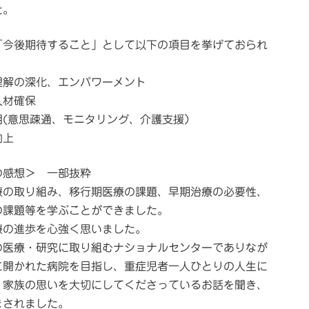
た。
「今後期待すること」として以下の項目を挙げておられ
理解の深化、エンパワーメント
人材確保
用(意思疎通、モニタリング、介護支援）
向上
の感想＞ 一部抜粋
療の取り組み、移行期医療の課題、早期治療の必要性、
の課題等を学ぶことができました。
療の進歩を心強く思いました。
の医療・研究に取り組むナショナルセンターでありなが
に開かれた病院を目指し、重症児者一人ひとりの人生に
、家族の思いを大切にしてくださっているお話を聞き、
まされました。