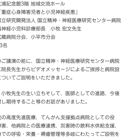
北浦記念館3階 地域交流ホール
「重症心身障害児者と小児神経疾患」
国立研究開発法人 国立精神・神経医療研究センター病院
児科診療部長 小牧 宏文先生
武蔵病院分会、小平市分会
3名
のご講演の前に、国立精神・神経医療研究センター病院
二院長先生からビデオメッセ－ジによるご挨拶と病院設
についてご説明をいただきました。
、小牧先生の生い立ちそして、医師としての進路、今後
対し期待すること等のお話がありました。
院の高度先進医療、てんかん支援拠点病院としての役
障害、他病院との医療連携、災害時の飲料水供給支援、
時での呼吸・栄養・褥瘡管理等多岐にわたってご説明を