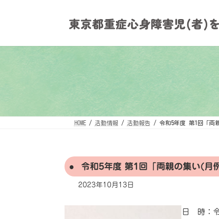
コ
ナ
ン
ビ
テ
ゲ
ン
ー
ツ
シ
へ
ョ
ス
ン
キ
に
ッ
移
プ
動
HOME
活動情報
活動報告
令和5年度 第1回「両
令和5年度 第1回「両親の集い(月
2023年10月13日
日 時：令