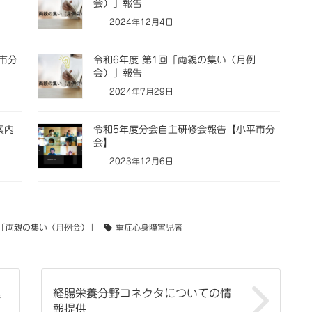
会）」報告
2024年12月4日
市分
令和6年度 第1回「両親の集い（月例
会）」報告
2024年7月29日
案内
令和5年度分会自主研修会報告【小平市分
会】
2023年12月6日
「両親の集い（月例会）」
重症心身障害児者
集
経腸栄養分野コネクタについての情
報提供