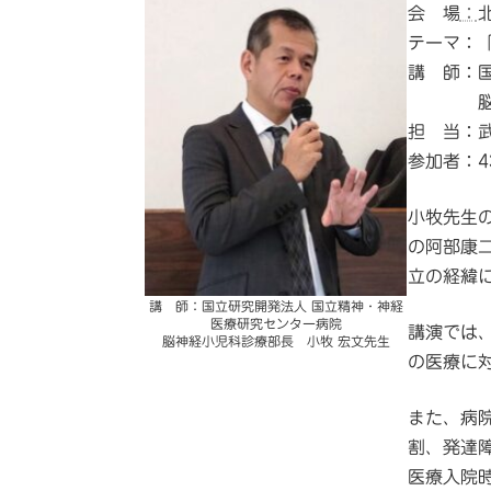
会 場
：
テーマ：
講 師：
脳神経小
担 当：
参加者：4
小牧先生
の阿部康
立の経緯
講 師：国立研究開発法人 国立精神・神経
医療研究センター病院
講演では
脳神経小児科診療部長 小牧 宏文先生
の医療に
また、病
割、発達
医療入院