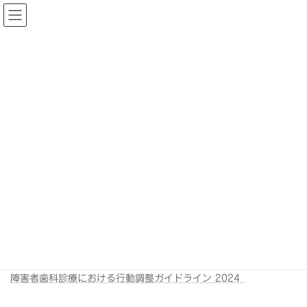
コ
ナ
ン
ビ
テ
ゲ
ン
ー
ツ
シ
へ
ョ
ス
ン
キ
に
ッ
移
活動情報
プ
動
HOME
活動情報
関連情報
障害者歯科診療における行動調整ガイドライン 2024（情報提供）
障害者歯科診療における行動調整ガイドライ
ン 2024（情報提供）
2024年4月21日
出典：公益社団法人日本障害者歯科学会
障害者歯科診療における行動調整ガイドライン 2024