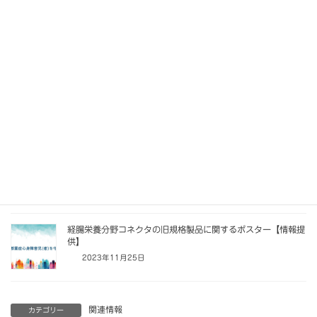
10月27日（金）14:00～16:00
幕張メッセ・国際会議場
詳細は、下記PDFをご覧ください。
第48回日本重症心身障害学会学術集会 市民公開講座
ダウンロード
Threads
X
LINE
Facebook
Hatena
Copy
関連記事
経腸栄養分野コネクタの旧規格製品に関するポスター【情報提
供】
2023年11月25日
関連情報
カテゴリー