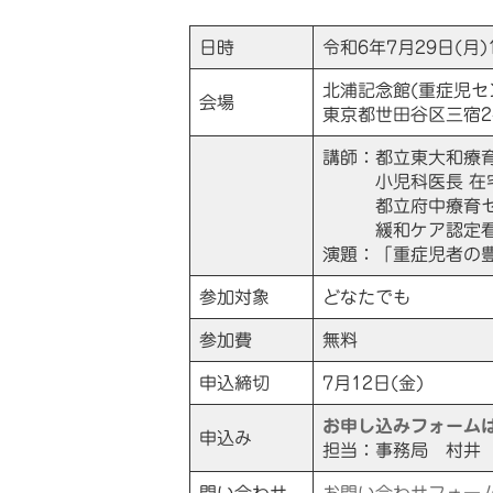
日時
令和6年7月29日(月)10
北浦記念館(重症児セ
会場
東京都世田谷区三宿2-30
講師：都立東大和療
小児科医長 在宅支
都立府中療育セ
緩和ケア認定看護
演題：「重症児者の
参加対象
どなたでも
参加費
無料
申込締切
7月12日(金)
お申し込みフォーム
申込み
担当：事務局 村井
問い合わせ
お問い合わせフォー