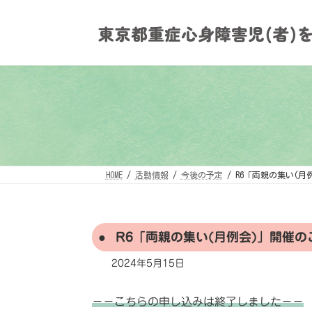
コ
ナ
ン
ビ
テ
ゲ
ン
ー
ツ
シ
へ
ョ
ス
ン
キ
に
ッ
移
プ
動
HOME
活動情報
今後の予定
R6「両親の集い(月
R6「両親の集い(月例会)」開催の
2024年5月15日
－－こちらの申し込みは終了しました－－