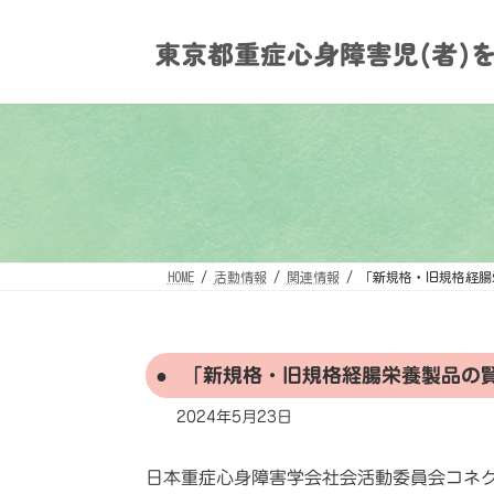
コ
ナ
ン
ビ
テ
ゲ
ン
ー
ツ
シ
へ
ョ
ス
ン
キ
に
ッ
移
プ
動
HOME
活動情報
関連情報
「新規格・旧規格経腸
「新規格・旧規格経腸栄養製品の
2024年5月23日
日本重症心身障害学会社会活動委員会コネク