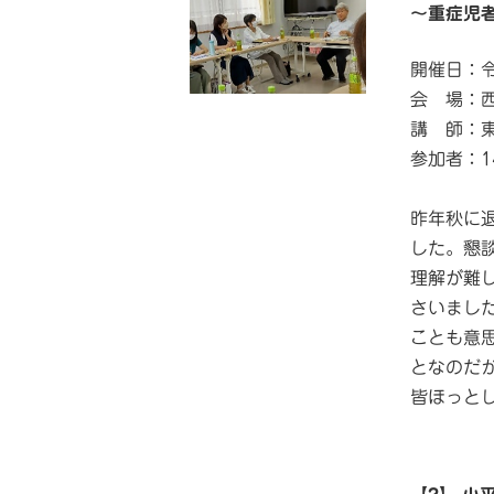
～重症児
開催日：令
会 場：
講 師：
参加者：1
昨年秋に
した。懇
理解が難
さいまし
ことも意
となのだ
皆ほっと