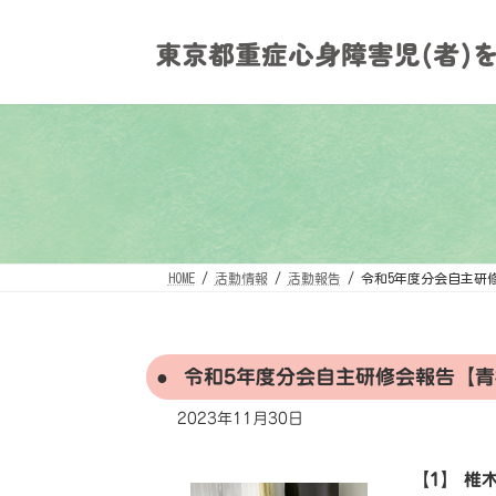
コ
ナ
ン
ビ
テ
ゲ
ン
ー
ツ
シ
へ
ョ
ス
ン
キ
に
ッ
移
プ
動
HOME
活動情報
活動報告
令和5年度分会自主研
令和5年度分会自主研修会報告【青
2023年11月30日
【1】 椎