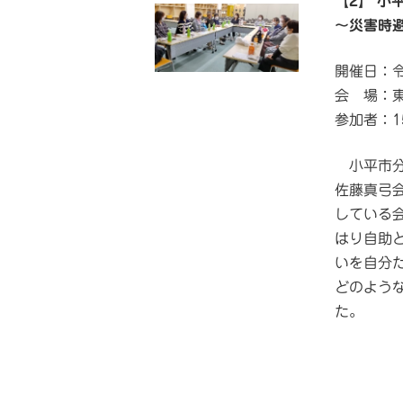
【2】 小
～災害時
開催日：令
会 場：
参加者：1
小平市分
佐藤真弓
している
はり自助
いを自分
どのよう
た。