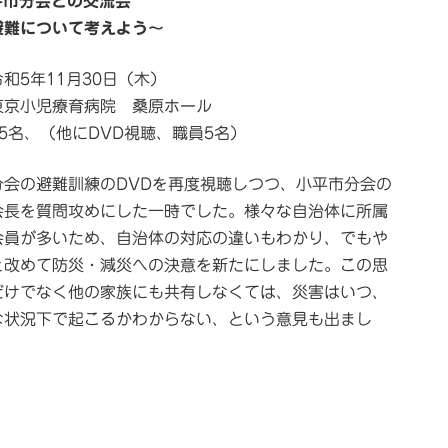
平市分会との交流会
避難について考えよう～
和5年11月30日（木）
東京小児療育病院 桑原ホール
5名、（他にDVD視聴、職員5名）
会の避難訓練のDVDを再度視聴しつつ、小平市分会の
会長を質問攻めにした一時でした。様々な自治体に所属
会員が多いため、自治体の対応の違いもわかり、でもや
と改めて防災・減災への決意を新たにしました。この思
だけでなく他の家族にも共有しなくては、災害はいつ、
な状況下で起こるかわからない、という意見も出まし