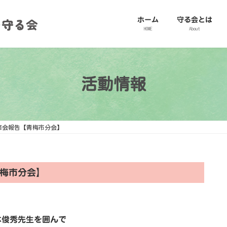
ホーム
守る会とは
HOME
About
活動情報
修会報告【青梅市分会】
梅市分会】
木俊秀先生を囲んで