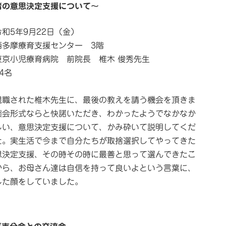
者の意思決定支援について～
和5年9月22日（金）
西多摩療育支援センター 3階
東京小児療育病院 前院長 椎木 俊秀先生
4名
退職された椎木先生に、最後の教えを請う機会を頂きま
談会形式ならと快諾いただき、わかったようでなかなか
しい、意思決定支援について、かみ砕いて説明してくだ
た。実生活で今まで自分たちが取捨選択してやってきた
思決定支援、その時その時に最善と思って選んできたこ
から、お母さん達は自信を持って良いよという言葉に、
した顔をしていました。