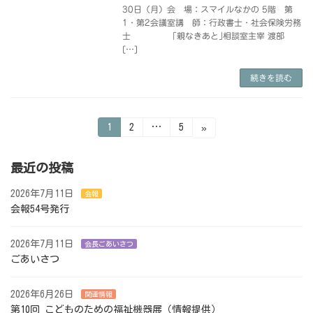
30日（月）会 場：スマイルなかの 5階 第
1・第2会議室講 師：行政書士・社会保険労務
士 ｢親なきあと｣相談室主宰 渡部
[…]
続きを読む
投
固
固
固
1
2
…
5
»
定
定
定
ペ
ペ
ペ
稿
ー
ー
ー
ジ
ジ
ジ
最近の投稿
の
2026年7月11日
会報
ペ
会報54号発行
ー
ジ
2026年7月11日
会長ごあいさつ
ごあいさつ
送
り
2026年6月26日
関連情報
第10回 こどものための福祉機器展（情報提供）