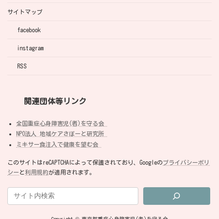
サイトマップ
facebook
instagram
RSS
関連団体等リンク
全国重症心身障害児(者)を守る会
NPO法人 地域ケアさぽーと研究所
ミキサー食注入で健康を望む会
このサイトはreCAPTCHAによって保護されており、Googleの
プライバシーポリ
シー
と
利用規約
が適用されます。
Copyright © 東京都重症心身障害児(者)を守る会