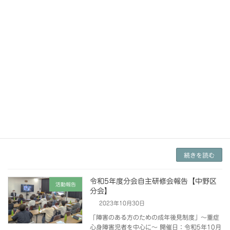
ブ講師 石野 味香氏参加者： 8 名 ハーブの持
つ力、効果や体調によるハーブの選び方 […]
続きを読む
令和5年度分会自主研修会報告【世田谷
活動報告
区分会】
2023年11月10日
【1】宿泊体験学習〜川場村〜実施日：令和5年
10月1日(日)〜2日(月)ららん藤岡・月夜野ビー
ドロパーク大型リフトバスにて参加者：22名(7
家族･看護師･ボランティア) 東京を離れ、群馬
県川場村の世田谷区民健康村に宿泊。 […]
続きを読む
令和5年度分会自主研修会報告【中野区
活動報告
分会】
2023年10月30日
「障害のある方のための成年後見制度」～重症
心身障害児者を中心に～ 開催日：令和5年10月