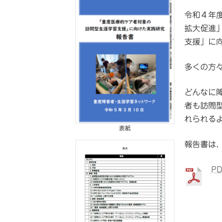
令和４年
拡大促進
支援」に
多くの方
どんなに
者も訪問
れられる
表紙
報告書は
P