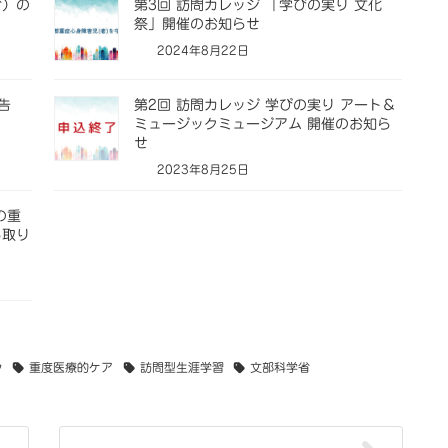
省）の
第3回 訪問カレッジ 「学びの実り 文化
祭」開催のお知らせ
2024年8月22日
告
第2回 訪問カレッジ 学びの実り アート＆
ミュージックミュージアム 開催のお知ら
せ
2023年8月25日
の重
る取り
ク
重度医療的ケア
訪問型生涯学習
文部科学省