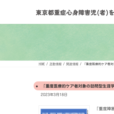
コ
ナ
ン
ビ
テ
ゲ
ン
ー
ツ
シ
へ
ョ
ス
ン
キ
に
ッ
移
プ
動
HOME
活動情報
関連情報
「重度医療的ケア者対
「重度医療的ケア者対象の訪問型生涯
2023年3月18日
「重度障