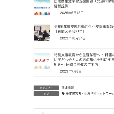
訪問型生涯学習支援関連（文部科学
情報提供
2025年6月18日
令和5年度支部活動活性化支援事業報
【葛飾区分会担当】
2023年10月24日
特別支援教育から生涯学習へ ～障害
い子どもや大人の方の想いを形にす
組み～ 研修会開催のご案内
2023年7月8日
関連情報
カテゴリー
重度障害者・生涯学習ネットワー
タグ