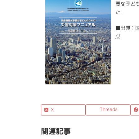
要な子ど
た。
■出典：
ジ
Threads
X
関連記事