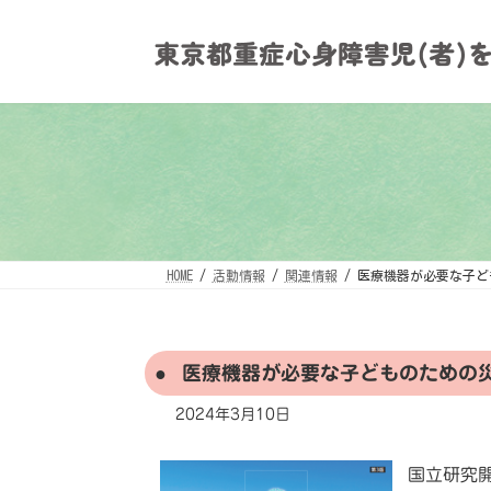
コ
ナ
ン
ビ
テ
ゲ
ン
ー
ツ
シ
へ
ョ
ス
ン
キ
に
ッ
移
プ
動
HOME
活動情報
関連情報
医療機器が必要な子ど
医療機器が必要な子どものための災
2024年3月10日
国立研究