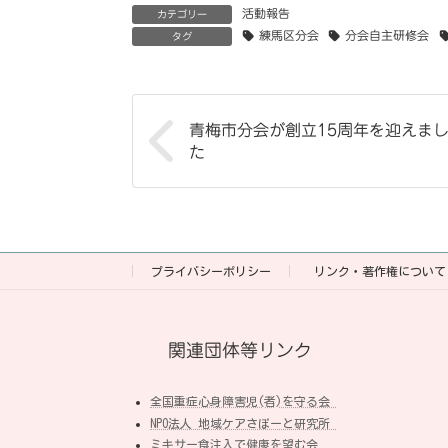
活動報告
カテゴリー
練馬区分会
分会自主研修会
タグ
青梅市分会が創立15周年を迎えま
た
プライバシーポリシー
リンク・著作権について
関連団体等リンク
全国重症心身障害児(者)を守る会
NPO法人 地域ケアさぽーと研究所
ミキサー食注入で健康を望む会