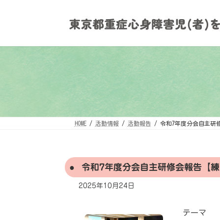
コ
ナ
ン
ビ
テ
ゲ
ン
ー
ツ
シ
へ
ョ
ス
ン
キ
に
ッ
移
プ
動
HOME
活動情報
活動報告
令和7年度分会自主研
令和7年度分会自主研修会報告【練
2025年10月24日
テーマ 