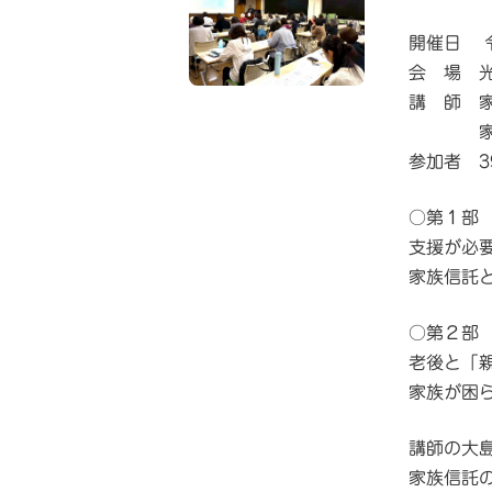
子と共
開催日 
会 場 光
講 師 
家族信
参加者 3
○第１部
支援が必
家族信託
○第２部
老後と「
家族が困
講師の大
家族信託