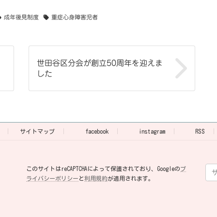
成年後見制度
重症心身障害児者
し
世田谷区分会が創立50周年を迎えま
した
サイトマップ
facebook
instagram
RSS
このサイトはreCAPTCHAによって保護されており、Googleの
プ
ライバシーポリシー
と
利用規約
が適用されます。