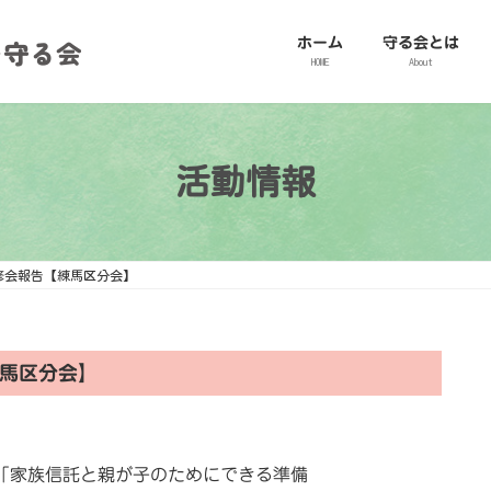
ホーム
守る会とは
HOME
About
活動情報
修会報告【練馬区分会】
馬区分会】
「家族信託と親が子のためにできる準備