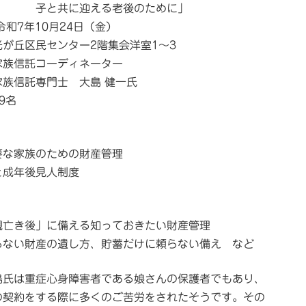
に迎える老後のために」
令和7年10月24日（金）
が丘区民センター2階集会洋室1～3
家族信託コーディネーター
託専門士 大島 健一氏
9名
要な家族のための財産管理
と成年後見人制度
親亡き後」に備える知っておきたい財産管理
らない財産の遺し方、貯蓄だけに頼らない備え など
島氏は重症心身障害者である娘さんの保護者でもあり、
の契約をする際に多くのご苦労をされたそうです。その