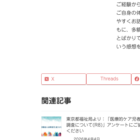
ご経験か
ご自身の
やすくお
もに、多
とばかり
いう感想
Threads
X
関連記事
東京都福祉局より：「医療的ケア児
調査について(R8)」アンケートにご
ください
2026年4月4日