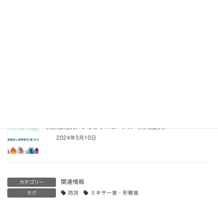
2024年10月25日
WEBセミナー「小児在宅医療における栄養管理 ～ミキサー食
のススメ～」のご紹介
2024年5月29日
医療機器が必要な子どものための災害対策マニュアル第3版
（情報提供）
2024年3月10日
東京都防災アプリがリニューアル（情報提供）
2024年3月10日
関連情報
カテゴリー
タグ
防災
ミキサー食・形態食