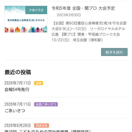
令和5年度 全国・関ブロ 大会予定
今後の予定
2023年3月30日
【全国】第60回重症心身障害児(者)を守る全国
大会9/9(土)～10(日) リーガロイヤルホテル
広島 【関ブロ】関東・甲信越ブロック大会
10/22(日) 埼玉会館（浦和駅）
続きを読む
最近の投稿
2026年7月11日
会報
会報54号発行
2026年7月11日
会長ごあいさつ
ごあいさつ
2026年6月26日
関連情報