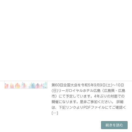
2023年9月10日
開催日：令和5年9月9日～10日（土日）会
場：広島市 リーガロイヤルホテル広島 55周
年記念大会が開催されて以来、4年ぶりの開催
でした。1日目は行政説明・4分科会・懇親会。
2日目は基調講演・式典が行われました。基調
講演 […]
続きを読む
第60回 重症心身障害児(者)を守る全国
今後の予定
大会のご案内
2023年7月8日
第60回全国大会を令和5年9月9日(土)～10日
(日)リーガロイヤルホテル広島（広島県・広島
市）にて予定しています。4年ぶりの対面での
開催になります。是非ご参加ください。 詳細
は、下記リンクよりPDFファイルにてご確認く
[…]
続きを読む