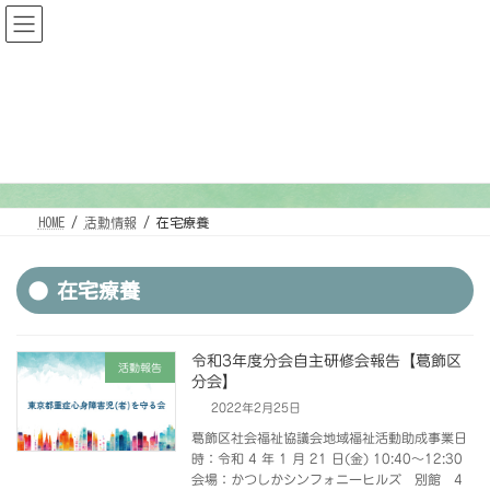
コ
ナ
ン
ビ
テ
ゲ
ン
ー
ツ
シ
へ
ョ
ス
ン
キ
に
ッ
移
活動情報
プ
動
HOME
活動情報
在宅療養
在宅療養
令和3年度分会自主研修会報告【葛飾区
活動報告
分会】
2022年2月25日
葛飾区社会福祉協議会地域福祉活動助成事業日
時：令和 4 年 1 月 21 日(金) 10:40～12:30
会場：かつしかシンフォニーヒルズ 別館 4