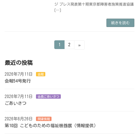
ジ プレス発表第十期東京都障害者施策推進協議
[…]
続きを読む
投
固
固
1
2
»
定
定
ペ
ペ
稿
ー
ー
ジ
ジ
最近の投稿
の
2026年7月11日
会報
ペ
会報54号発行
ー
ジ
2026年7月11日
会長ごあいさつ
ごあいさつ
送
り
2026年6月26日
関連情報
第10回 こどものための福祉機器展（情報提供）