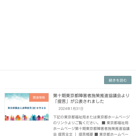
「東京都障害者・障害児施策推進計画
関連情報
（案）」についての意見募集が始まりま
した
2024年2月13日
■ 東京都福祉局のホームページ東京都障害者・
障害児施策推進計画（案）について御意見を募
集します 上記ページから、電子申請システム
（フォーム）又は郵送のいずれかの方法で提
出。締切：3月11日（月）まで（郵送は、当日
消印有効 […]
続きを読む
第十期東京都障害者施策推進協議会より
関連情報
「提言」が公表されました
2024年1月31日
下記の東京都福祉局または東京都ホームページ
のリンクよりご覧ください。 ■ 東京都福祉局
ホームページ第十期東京都障害者施策推進協議
会 提言全文 ｜ 提言概要 ■ 東京都ホームペー